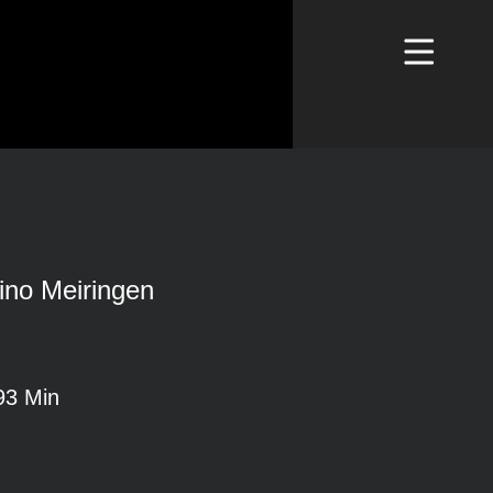
ino Meiringen
93 Min