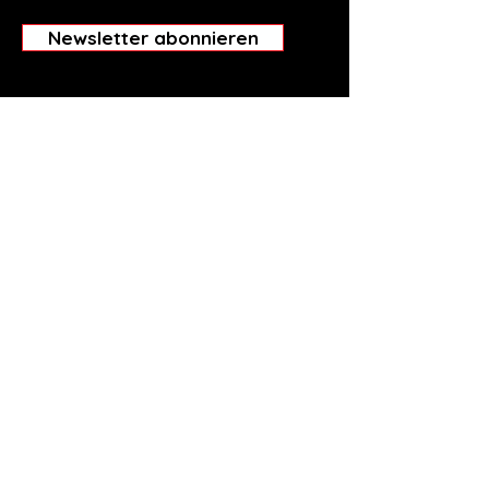
Newsletter abonnieren
Filmwunschkasten
Kino+ Meiringen
Kirchgasse 7
3860 Meiringen
info@kino-meiringen.ch
IBAN CH55
8080 8007 3938 8580 6