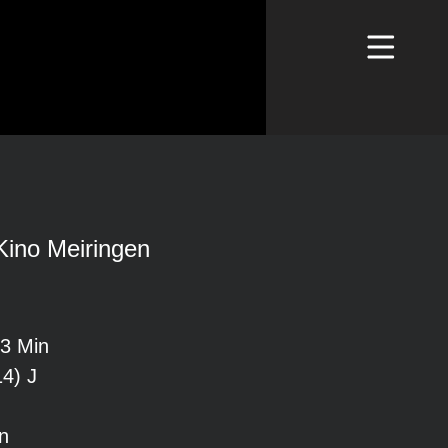
Kino Meiringen
23 Min
14) J
n