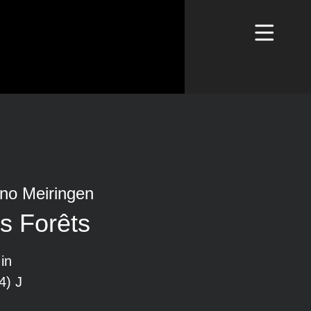
ino Meiringen
s Forêts
in
4) J