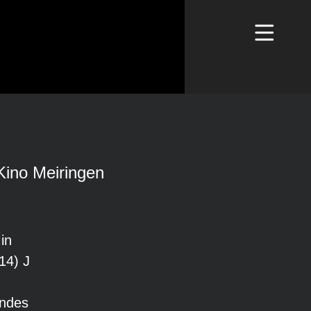
Kino Meiringen
in
14) J
andes