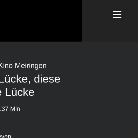
Kino Meiringen
Lücke, diese
e Lücke
137 Min
even