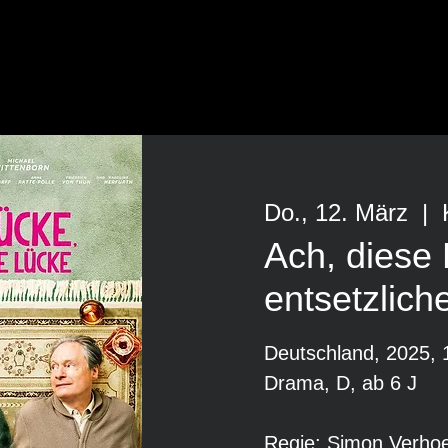
Do., 12. März
  |  
Ach, diese 
entsetzlich
Deutschland, 2025, 
Drama, D, ab 6 J
Regie: Simon Verho