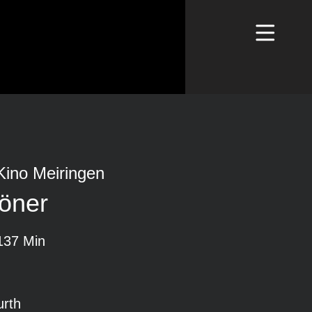
Kino Meiringen
öner
137 Min
urth