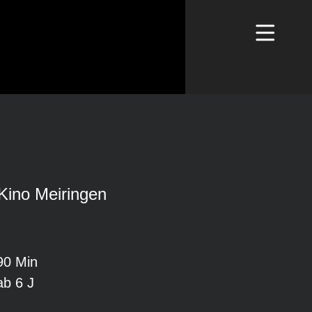
Kino Meiringen
90 Min
ab 6 J